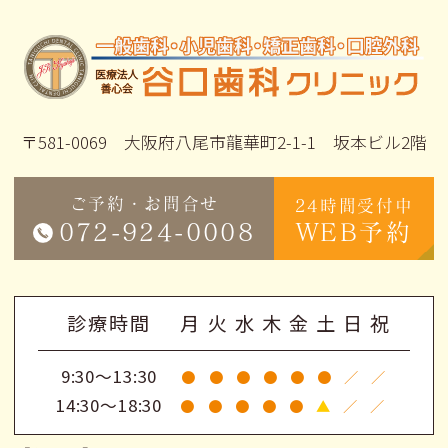
〒581-0069 大阪府八尾市龍華町2-1-1 坂本ビル2階
ご予約・お問合せ
24時間受付中
072-924-0008
WEB予約
診療時間
月
火
水
木
金
土
日
祝
9:30～13:30
●
●
●
●
●
●
／
／
14:30～18:30
●
●
●
●
●
▲
／
／