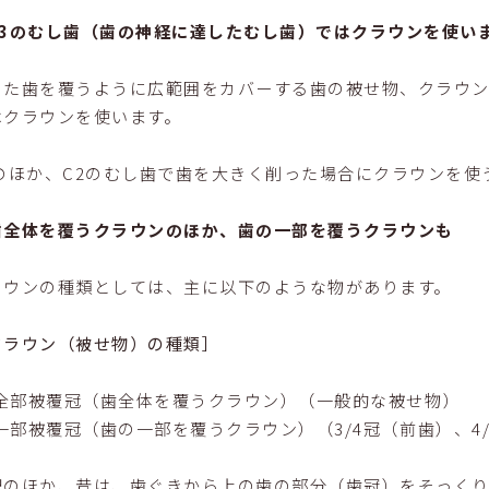
C3のむし歯（歯の神経に達したむし歯）ではクラウンを使い
った歯を覆うように広範囲をカバーする歯の被せ物、クラウン
はクラウンを使います。
3のほか、C2のむし歯で歯を大きく削った場合にクラウンを使
歯全体を覆うクラウンのほか、歯の一部を覆うクラウンも
ラウンの種類としては、主に以下のような物があります。
クラウン（被せ物）の種類］
全部被覆冠（歯全体を覆うクラウン）（一般的な被せ物）
一部被覆冠（歯の一部を覆うクラウン）（3/4冠（前歯）、4/
記のほか、昔は、歯ぐきから上の歯の部分（歯冠）をそっく