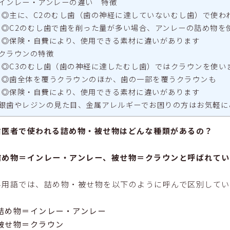
インレー・アンレーの違い 特徴
◎主に、C2のむし歯（歯の神経に達していないむし歯）で使わ
◎C2のむし歯で歯を削った量が多い場合、アンレーの詰め物を
◎保険・自費により、使用できる素材に違いがあります
クラウンの特徴
◎C3のむし歯（歯の神経に達したむし歯）ではクラウンを使い
◎歯全体を覆うクラウンのほか、歯の一部を覆うクラウンも
◎保険・自費により、使用できる素材に違いがあります
銀歯やレジンの見た目、金属アレルギーでお困りの方はお気軽に
歯医者で使われる詰め物・被せ物はどんな種類があるの？
詰め物＝インレー・アンレー、被せ物＝クラウンと呼ばれてい
科用語では、詰め物・被せ物を以下のように呼んで区別してい
詰め物＝インレー・アンレー
被せ物＝クラウン