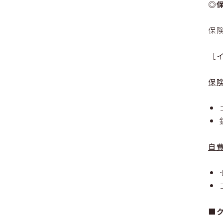
◎
保
［
保
自
■