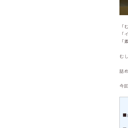
「
「
「
む
詰
今
■