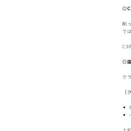
◎
削
で
C
◎
ク
［
上