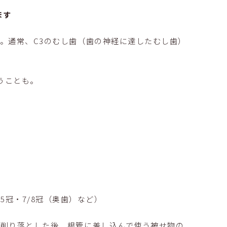
ます
。通常、C3のむし歯（歯の神経に達したむし歯）
うことも。
5冠・7/8冠（奥歯）など）
り削り落とした後、根管に差し込んで使う被せ物の