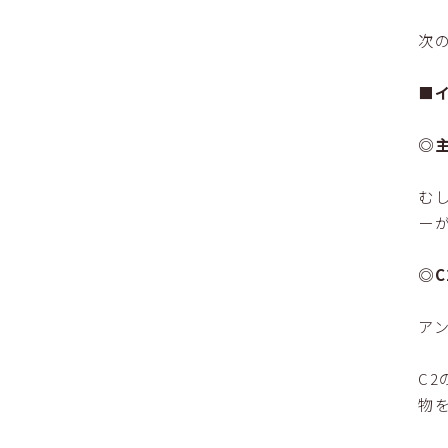
次
■
◎
む
ー
◎
ア
C
物