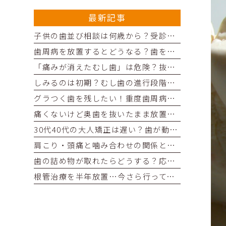
最新記事
子供の歯並び相談は何歳から？受診の目安と自宅チェック項目を解説
歯周病を放置するとどうなる？歯を失う前に知っておきたいリスク
「痛みが消えたむし歯」は危険？抜歯を避けるための進行度目安と治療法
しみるのは初期？むし歯の進行段階と削らない治療法を医師が解説
グラつく歯を残したい！重度歯周病で歯を失うのを防ぐ5つの予防習慣
痛くないけど奥歯を抜いたまま放置するとどうなる？リスクを解説
30代40代の大人矯正は遅い？歯が動く医学的根拠とリスクを解説
肩こり・頭痛と噛み合わせの関係とは？歯科医師が原因と対策を解説
歯の詰め物が取れたらどうする？応急処置と正しい保管方法を解説
根管治療を半年放置…今さら行っても大丈夫？再受診3ステップ