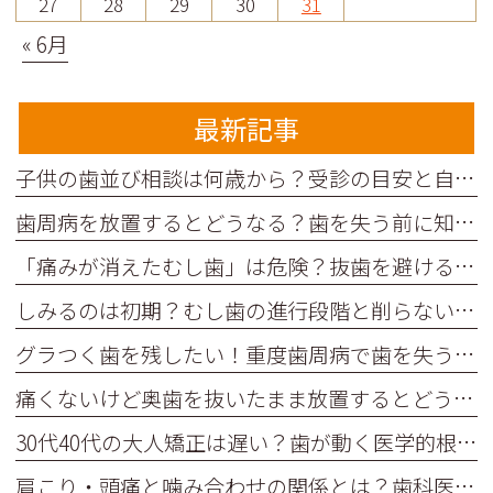
27
28
29
30
31
« 6月
最新記事
子供の歯並び相談は何歳から？受診の目安と自宅チェック項目を解説
歯周病を放置するとどうなる？歯を失う前に知っておきたいリスク
「痛みが消えたむし歯」は危険？抜歯を避けるための進行度目安と治療法
しみるのは初期？むし歯の進行段階と削らない治療法を医師が解説
グラつく歯を残したい！重度歯周病で歯を失うのを防ぐ5つの予防習慣
痛くないけど奥歯を抜いたまま放置するとどうなる？リスクを解説
30代40代の大人矯正は遅い？歯が動く医学的根拠とリスクを解説
肩こり・頭痛と噛み合わせの関係とは？歯科医師が原因と対策を解説