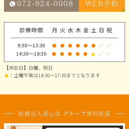
072-924-0008
WEB予約
診療時間
月
火
水
木
金
土
日
祝
9:30～13:30
●
●
●
●
●
●
／
／
14:30～18:30
●
●
●
●
●
▲
／
／
【休診日】日曜、祝日
▲
：土曜午後は14:30～17:30までとなります
医療法人善心会 グループ歯科医院