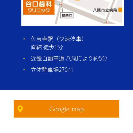
久宝寺駅（快速停車）
直結 徒歩1分
近畿自動車道 八尾ICより約5分
立体駐車場270台
Google map